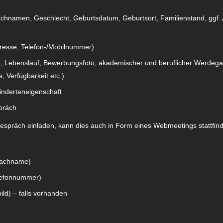
namen, Geschlecht, Geburtsdatum, Geburtsort, Familienstand, ggf. Arbe
dresse, Telefon-/Mobilnummer)
 Lebenslauf, Bewerbungsfoto, akademischer und beruflicher Werdegan
 Verfügbarkeit etc.)
inderteneigenschaft
präch
gespräch einladen, kann dies auch in Form eines Webmeetings stattfin
Nachname)
elefonnummer)
ld) – falls vorhanden