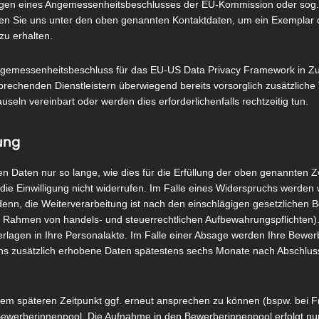
egen eines Angemessenheitsbeschlusses der EU-Kommission oder sog.
eren Sie uns unter den oben genannten Kontaktdaten, um ein Exemplar d
zu erhalten.
ngemessenheitsbeschluss für das EU-US Data Privacy Framework in Zuk
prechenden Dienstleistern überwiegend bereits vorsorglich zusätzliche
eln vereinbart oder werden dies erforderlichenfalls rechtzeitig tun.
ung
 Daten nur so lange, wie dies für die Erfüllung der oben genannten Zw
e die Einwilligung nicht widerrufen. Im Falle eines Widerspruchs werde
 denn, die Weiterverarbeitung ist nach den einschlägigen gesetzlichen
m Rahmen von handels- und steuerrechtlichen Aufbewahrungspflichten). 
lagen in Ihre Personalakte. Im Falle einer Absage werden Ihre Bewe
 zusätzlich erhobene Daten spätestens sechs Monate nach Abschlu
m späteren Zeitpunkt ggf. erneut ansprechen zu können (bspw. bei F
 Bewerberinnenpool. Die Aufnahme in den Bewerberinnenpool erfolgt nur 