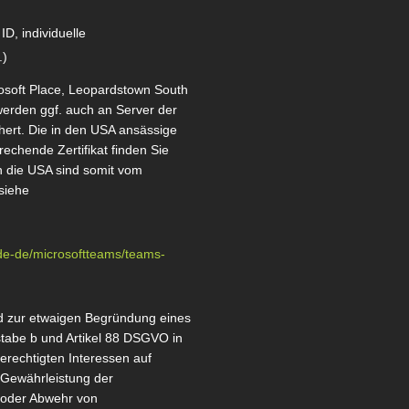
D, individuelle
.)
rosoft Place, Leopardstown South
 werden ggf. auch an Server der
chert. Die in den USA ansässige
echende Zertifikat finden Sie
n die USA sind somit vom
siehe
/de-de/microsoftteams/teams-
nd zur etwaigen Begründung eines
hstabe b und Artikel 88 DSGVO in
erechtigten Interessen auf
 Gewährleistung der
oder Abwehr von