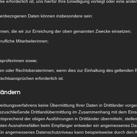
rforderlich ist, uns hierfür Ihre Einwilligung vorliegt oder eine ander
nenbezogenen Daten können insbesondere sein:
nnen, die wir zur Erreichung der oben genannten Zwecke einsetzen;
rufliche Mitarbeiterinnen;
sprüferinnen sowie;
den oder Rechtsberaterinnen, wenn dies zur Einhaltung des geltenden
chtsansprüchen erforderlich ist.
tländern
rbungsverfahrens keine Übermittlung Ihrer Daten in Drittländer vorge
h auszuschließende Drittlandübermittlung im Zusammenhang mit dem Ein
ntsprechend der obigen Ausführungen in Drittländer übermitteln, stellen
ubten Ausnahmefällen beim Empfänger entweder ein angemessenes Dat
. Ein angemessenes Datenschutzniveau kann beispielsweise durch den 