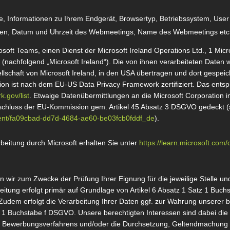
, Informationen zu Ihrem Endgerät, Browsertyp, Betriebssystem, User I
aten, Datum und Uhrzeit des Webmeetings, Name des Webmeetings etc
soft Teams, einen Dienst der Microsoft Ireland Operations Ltd., 1 Mic
 (nachfolgend „Microsoft Ireland“). Die von ihnen verarbeiteten Daten
llschaft von Microsoft Ireland, in den USA übertragen und dort gespei
ion ist nach dem EU-US Data Privacy Framework zertifiziert. Das entspr
.gov/list
. Etwaige Datenübermittlungen an die Microsoft Corporation i
hluss der EU-Kommission gem. Artikel 45 Absatz 3 DSGVO gedeckt (
ent/fa09cbad-dd7d-4684-ae60-be03fcb0fddf_de
).
beitung durch Microsoft erhalten Sie unter
https://learn.microsoft.com
 wir zum Zwecke der Prüfung Ihrer Eignung für die jeweilige Stelle u
eitung erfolgt primär auf Grundlage von Artikel 6 Absatz 1 Satz 1 Buc
udem erfolgt die Verarbeitung Ihrer Daten ggf. zur Wahrung unserer b
z 1 Buchstabe f DSGVO. Unsere berechtigten Interessen sind dabei die
Bewerbungsverfahrens und/oder die Durchsetzung, Geltendmachung 