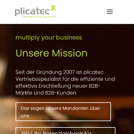
Skip
to
multiply your business
content
Unsere Mission
Seit der Gründung 2007 ist plicatec
Vertriebsspezialist für die effiziente und
effektive Erschließung neuer B2B-
Märkte und B2B-Kunden.
Das sagen unsere Mandanten über
uns
NEU: Ihr Potenzialcheck für