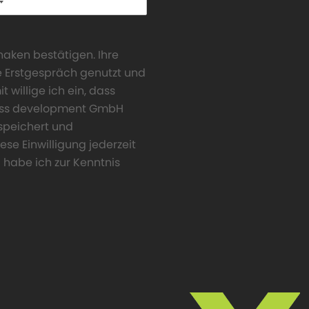
aken bestätigen. Ihre
e Erstgespräch genutzt und
 willige ich ein, dass
ness development GmbH
peichert und
ese Einwilligung jederzeit
 habe ich zur Kenntnis