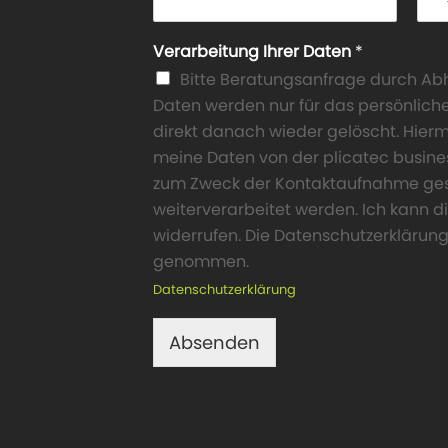
Verarbeitung Ihrer Daten
*
Bitte Beratungsanfrage durch Abh
Daten werden nur für das persönlich
direkt danach wieder gelöscht. Hiermit
meine Daten von der plicatec busi
zum Zweck der Kontaktaufnahme ges
weiterverarbeitet werden. Ich kann di
widerrufen. Die Datenschutzerklärung
genommen.
Datenschutzerklärung
Absenden