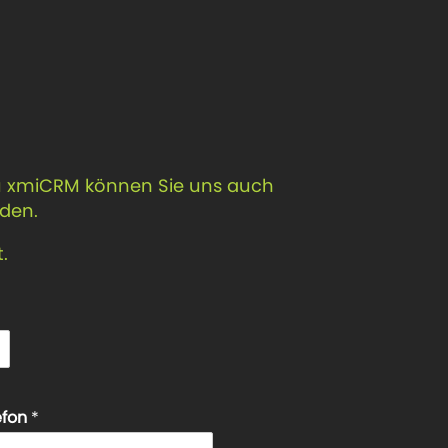
zu xmiCRM können Sie uns auch
nden.
.
efon
*