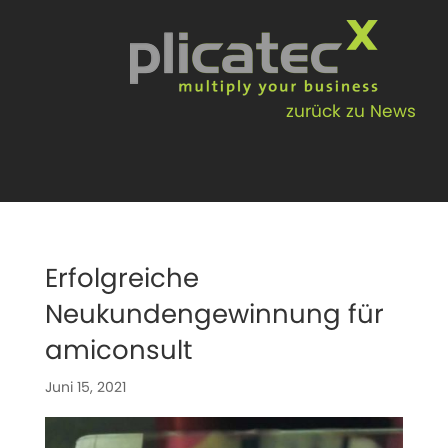
Skip
to
content
zurück zu News
Erfolgreiche
Neukundengewinnung für
amiconsult
Juni 15, 2021