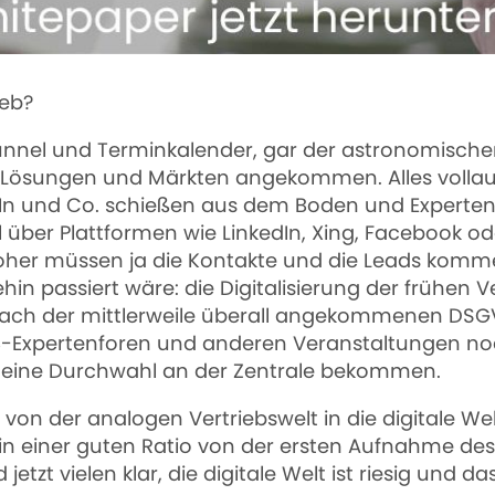
ieb?
sfunnel und Terminkalender, gar der astronomis
 Lösungen und Märkten angekommen. Alles vollaut
edIn und Co. schießen aus dem Boden und Experte
über Plattformen wie LinkedIn, Xing, Facebook od
oher müssen ja die Kontakte und die Leads komme
in passiert wäre: die Digitalisierung der frühen 
nach der mittlerweile überall angekommenen DSGVO
-Expertenforen und anderen Veranstaltungen noc
eine Durchwahl an der Zentrale bekommen.
ll von der analogen Vertriebswelt in die digitale 
n in einer guten Ratio von der ersten Aufnahme de
zt vielen klar, die digitale Welt ist riesig und das